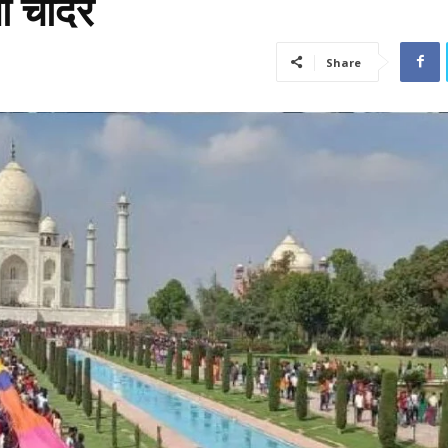
ी चादर
Share