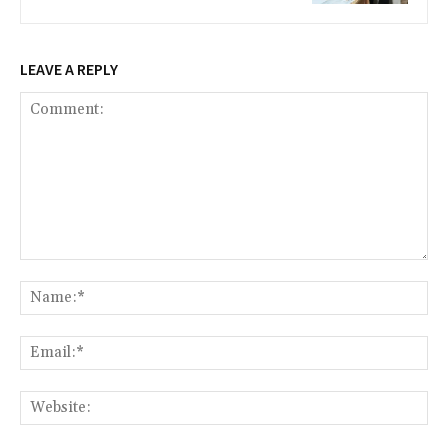
LEAVE A REPLY
Comment:
Na
Ema
Web