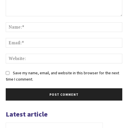
Comment:
Na
Ema
Web
Save my name, email, and website in this browser for the next
time I comment.
Latest article