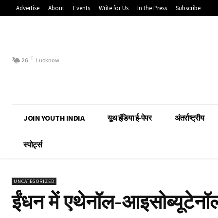
Advertise
About
Events
Write for Us
In the Press
Subscribe
C
26
Lucknow
JOIN YOUTH INDIA
यूथ इंडिया ई-पेपर
अंतर्राष्ट्रीय
स्पोर्ट्स
UNCATEGORIZED
ईंधन में एथेनॉल-आइसोब्यूटेनॉ