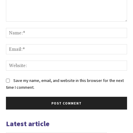
Comment:
Na
Ema
Web
Save my name, email, and website in this browser for the next
time I comment.
Latest article