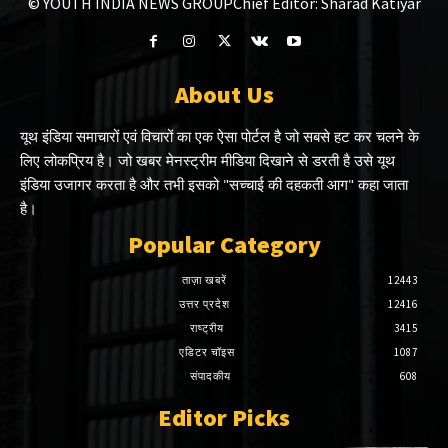
© YOUTH INDIA NEWS GROUP
Chief Editor: Sharad Katiyar
About Us
यूथ इंडिया समाचारों एवं विचारों का एक ऐसा पोर्टल है जो सबसे हट कर चलने के
लिए लोकप्रिय है। जो खबर मेनस्ट्रीम मीडिया दिखाने से डरती है उसे यूथ
इंडिया उजागर करता है और तभी इसको "सच्चाई की दहकती आग" कहा जाता
है।
Popular Category
ताज़ा खबरें
12443
उत्तर प्रदेश
12416
राष्ट्रीय
3415
एडिटर चॉइस
1087
संपादकीय
608
Editor Picks