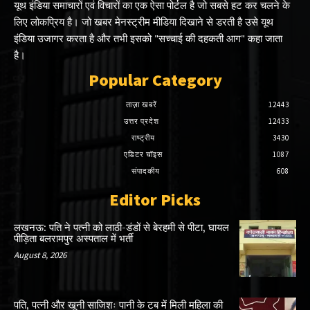
यूथ इंडिया समाचारों एवं विचारों का एक ऐसा पोर्टल है जो सबसे हट कर चलने के
लिए लोकप्रिय है। जो खबर मेनस्ट्रीम मीडिया दिखाने से डरती है उसे यूथ
इंडिया उजागर करता है और तभी इसको "सच्चाई की दहकती आग" कहा जाता
है।
Popular Category
ताज़ा खबरें
12443
उत्तर प्रदेश
12433
राष्ट्रीय
3430
एडिटर चॉइस
1087
संपादकीय
608
Editor Picks
लखनऊ: पति ने पत्नी को लाठी-डंडों से बेरहमी से पीटा, घायल
पीड़िता बलरामपुर अस्पताल में भर्ती
August 8, 2026
पति, पत्नी और खूनी साजिशः पानी के टब में मिली महिला की