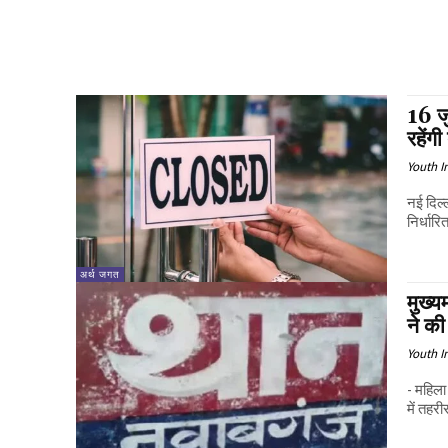
16 जु
रहेंगी
Youth I
नई दिल्
निर्धार
अर्थ जगत
मुख्य
ने क
Youth I
- महिला 