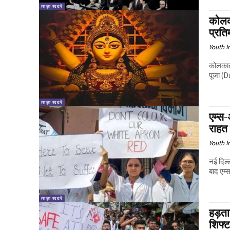
ताज़ा खबरें
कोलकात
प्रति
Youth I
कोलकाता
पूजा (D
ताज़ा खबरें
एम्स-
राहत
Youth I
नई दिल्
बाद एम्
ताज़ा खबरें
हड़त
शिफ्