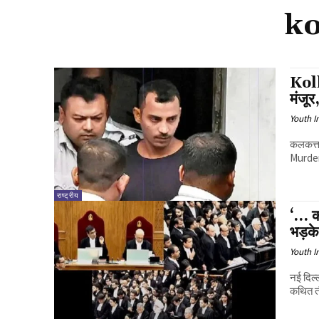
ko
Kol
मंजूर
Youth I
कलकत्ता
Murder 
राष्ट्रीय
‘… क
भड़क
Youth I
नई दिल्
कथित त