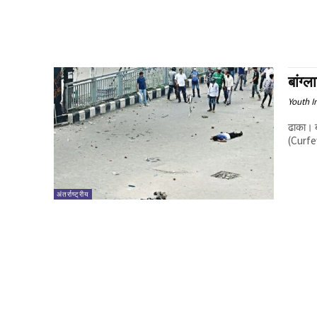
बांग्
Youth I
ढाका। ब
(Curfew
अंतर्राष्ट्रीय