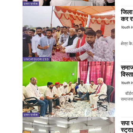
उत्तर प्रदेश
जिला 
कर र
Youth I
सपा जिल
क्षेत्र के.
UNCATEGORIZED
समाज
विस्त
Youth I
बॉर्डर टू
समाजवाद
उत्तर प्रदेश
सपा 
स्ट्