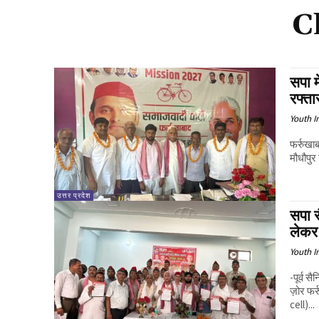
C
सपा म
रफ्ता
Youth I
फर्रुखा
मौधौपुर
उत्तर प्रदेश
सपा स
लेकर
Youth I
-पूर्व 
ज़ोर फर्रुखाबाद: समाजवादी पार्टी (Samajwadi Party) के सैनिक प्रकोष्ठ (military
cell)...