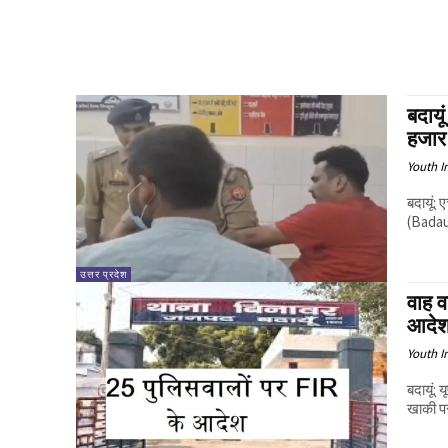
बदायू
हजार
Youth I
बदायूं: 
(Badaun
उत्तर प्रदेश
वाह 
आदे
Youth I
बदायूं:
खाकी पर