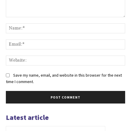
Comment:
Na
Ema
Web
Save my name, email, and website in this browser for the next
time I comment.
Latest article