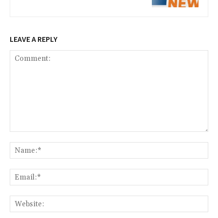
LEAVE A REPLY
Comment:
Na
Ema
Web