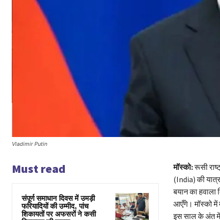
Vladimir Putin
Must read
मॉस्को:
रूसी राष्
(India) की यात्र
बयान का हवाला दि
संपूर्ण समाधान दिवस में उमड़ी
आएँगे। मॉस्को मे
फरियादियों की उम्मीद, पांच
शिकायतों पर अफसरों ने कसी
इस साल के अंत मे