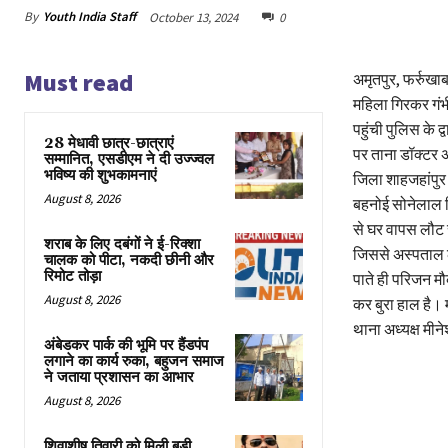
By
Youth India Staff
October 13, 2024
0
Must read
अमृतपुर, फर्रुखा
महिला गिरकर गंभी
पहुंची पुलिस के द
28 मेधावी छात्र-छात्राएं
पर ताना डॉक्टर अ
सम्मानित, एसडीएम ने दी उज्ज्वल
भविष्य की शुभकामनाएं
जिला शाहजहांपुर क
August 8, 2026
बहनोई सोनेलाल नि
से घर वापस लौट र
शराब के लिए दबंगों ने ई-रिक्शा
जिससे अस्पताल ले
चालक को पीटा, नकदी छीनी और
रिमोट तोड़ा
पाते ही परिजन म
August 8, 2026
कर बुरा हाल है। म
थाना अध्यक्ष मीन
अंबेडकर पार्क की भूमि पर हैंडपंप
लगाने का कार्य रुका, बहुजन समाज
ने जताया प्रशासन का आभार
August 8, 2026
शिवाशीष तिवारी को मिली बड़ी