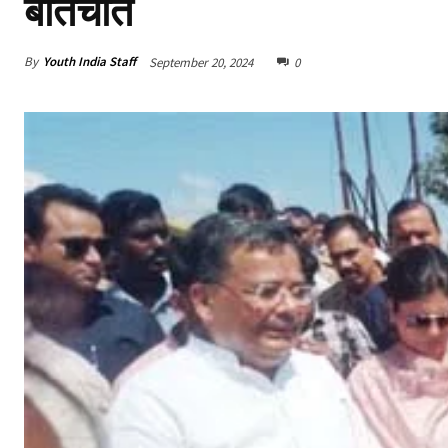
बातचीत
By
Youth India Staff
September 20, 2024
0