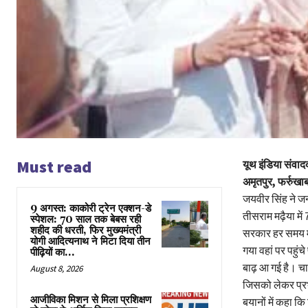
Must read
यूथ इंडिया संवाद
अमृतपुर, फर्रुख
जयवीर सिंह ने जन
9 अगस्त: काकोरी ट्रेन एक्शन-डे
तीसराम मढ़ैया मे
स्पेशल: 70 साल तक बेबस रही
शहीद की धरती, फिर मुख्यमंत्री
सरकार हर समय मद
योगी आदित्यनाथ ने मिटा दिया तीन
गया वहां पर पहुंच
पीढ़ियों का...
बाढ़ आ गई है। चा
August 8, 2026
जिसको लेकर प्रभा
आजीविका मिशन से मिला प्रशिक्षण
बयानों में कहा क