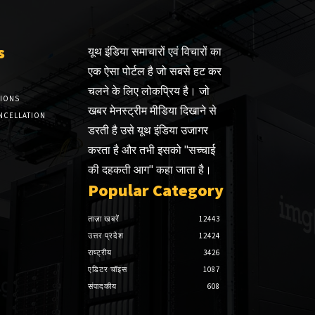
s
यूथ इंडिया समाचारों एवं विचारों का
एक ऐसा पोर्टल है जो सबसे हट कर
चलने के लिए लोकप्रिय है। जो
TIONS
खबर मेनस्ट्रीम मीडिया दिखाने से
NCELLATION
डरती है उसे यूथ इंडिया उजागर
करता है और तभी इसको "सच्चाई
की दहकती आग" कहा जाता है।
Popular Category
ताज़ा खबरें
12443
उत्तर प्रदेश
12424
राष्ट्रीय
3426
एडिटर चॉइस
1087
संपादकीय
608