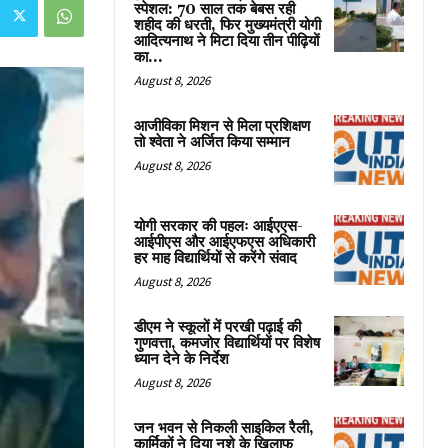
स्पेशल: 70 साल तक बेबस रही
शहीद की धरती, फिर मुख्यमंत्री योगी
आदित्यनाथ ने मिटा दिया तीन पीढ़ियों
का...
August 8, 2026
आजीविका मिशन से मिला प्रशिक्षण
तो श्वेता ने अर्जित किया सम्मान
August 8, 2026
योगी सरकार की पहलः आईएएस-
आईपीएस और आईएफएस अधिकारी
हर माह विद्यार्थियों से करेंगे संवाद
August 8, 2026
डीएम ने स्कूलों में परखी पढ़ाई की
गुणवत्ता, कमजोर विद्यार्थियों पर विशेष
ध्यान देने के निर्देश
August 8, 2026
जन भवन से निकली साइकिल रैली,
कार्मिकों ने दिया नशे के खिलाफ