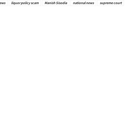
news
liquor policy scam
Manish Sisodia
national news
supreme court