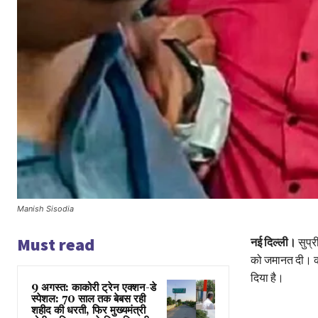
Manish Sisodia
Must read
नई दिल्ली।
सुप्र
को जमानत दी। कोर्
दिया है।
9 अगस्त: काकोरी ट्रेन एक्शन-डे
स्पेशल: 70 साल तक बेबस रही
शहीद की धरती, फिर मुख्यमंत्री