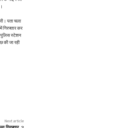
ई।
िली। पता चला
ें गिरफ्तार कर
व पुलिस स्टेशन
ाछ की जा रही
Next article
या गिरफ्तार, 3