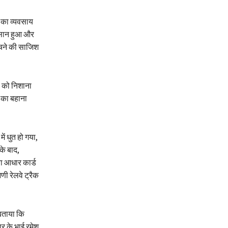
न का व्यवसाय
ुकसान हुआ और
चने की साजिश
) को निशाना
 का बहाना
।
ं धुत हो गया,
के बाद,
ा आधार कार्ड
णी रेलवे ट्रैक
बताया कि
र के भाई रमेश