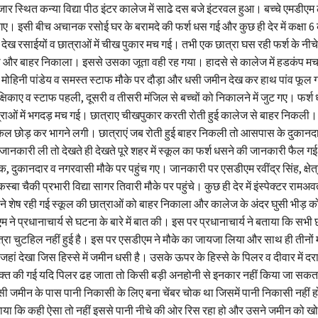
ार स्थित कन्या विद्या पीठ इंटर कालेज में साढे दस बजे इंटरवल हुआ। बच्चे एमडीएम 
। इसी बीच अचानक रसोई घर के बरामदे की फर्श धस गई और कुछ ही देर में कक्षा 6
ेख रसाईयों व छात्राओं में चीख पुकार मच गई। तभी एक छात्रा घस रही फर्श के नीच
ीचा और बाहर निकाला। इससे उसका जूता वही रह गया। हादसे से कालेज में हडकंप म
्व मोहिनी पांडेय व समस्त स्टाफ मौके पर दौड़ा और धसी जमीन देख कर हाथ पांव फू
िकाए व स्टाफ पहली, दूसरी व तीसरी मंजिल से बच्चों को निकालने में जुट गए। फर्श 
राओं में भगदड़ मच गई। छात्राए चीखपुकार करती रोती हुई कालेज से बाहर निकली। व
ल छोड़ कर भागने लगी। छात्राएं जब रोती हुई बाहर निकली तो आसपास के दुकानदारो
 जानकारी ली तो देखते ही देखते पूरे शहर में स्कूल का फर्श धसने की जानकारी फैल ग
वक, दुकानदार व नगरवासी मौके पर पहुंच गए। जानकारी पर एसडीएम रवींद्र सिंह, क्षेत
्बा चैकी प्रभारी विद्या सागर तिवारी मौके पर पहुंचे। कुछ ही देर में इंस्पेक्टर रामअ
ने शेष रही गई स्कूल की छात्राओं को बाहर निकाला और कालेज के अंदर घुसी भीड़ क
े प्रधानाचार्य से घटना के बारे में बात की। इस पर प्रधानाचार्य ने बताया कि सभी छ
्रा चुटहिल नहीं हुई है। इस पर एसडीएम ने मौके का जायजा लिया और साथ ही तीनों म
ां देखा जिस हिस्से में जमीन धसी है। उसके ऊपर के हिस्से के पिलर व दीवार में दर
यक्त की गई यदि पिलर ढह जाता तो किसी बड़ी अनहोनी से इनकार नहीं किया जा सकता 
सी जमीन के पास पानी निकासी के लिए बना चेंबर चोक था जिसमें पानी निकासी नहीं 
या कि कही ऐसा तो नहीं इससे पानी नीचे की ओर रिस रहा हो और उसने जमीन को 