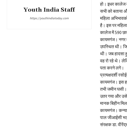
हो। इधर कालेज के
Youth India Staff
सभी को बताया और 
महिला अभिभावकों
https://youthindiatoday.com
है। इस पर महिला
कालेज में 590 छा
कायमगंज। नगर के 
उपस्थित थी। जिस
थी। जब हादसा हु
वह रो रहे थे। ले
पता करने लगे।
प्रत्यक्षदर्शी रस
कायमगंज। इस हादसे
तभी जमीन घसी। इ
उतर गया और उसे 
मानक बिहीन मिला 
कायमगंज। कन्या 
पाल जीआईसी भटासा
संरक्षक डा. वीरें