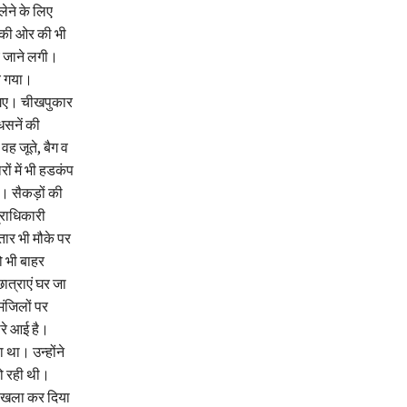
लेने के लिए
 की ओर की भी
े जाने लगी।
च गया।
ल गए। चीखपुकार
धसनें की
ह जूते, बैग व
ं में भी हडकंप
ई। सैकड़ों की
्राधिकारी
वतार भी मौके पर
ो भी बाहर
ात्राएं घर जा
ंजिलों पर
ारे आई है।
था। उन्होंने
हो रही थी।
खोखला कर दिया