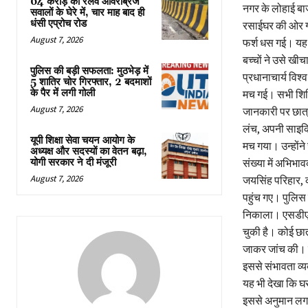
64 करोड़ का रेलवे ओवरब्रिज
नगर के लोहाई बाज
सवालों के घेरे में, चार माह बाद ही
धंसी एप्रोच रोड
रसाईघर की ओर गए
August 7, 2026
फर्श धस गई। यह द
बच्चों ने उसे ख
पुलिस की बड़ी सफलता: मुठभेड़ में
प्रधानाचार्य विश
5 शातिर चोर गिरफ्तार, 2 बदमाशों
के पैर में लगी गोली
मच गई। सभी शिक्ष
August 7, 2026
जानकारी पर छात्
लंच, अपनी साइकि
यूपी शिक्षा सेवा चयन आयोग के
मच गया। उन्होंने
अध्यक्ष और सदस्यों का वेतन बढ़ा,
योगी सरकार ने दी मंजूरी
संख्या में अभिभा
August 7, 2026
जयसिंह परिहार, कस
पहुंच गए। पुलिस 
निकाला। एसडीएम न
चुकी है। कोई छात
जाकर जांच की। जह
इससे संभावता व्
यह भी देखा कि घ
इससे अनुमान लगा