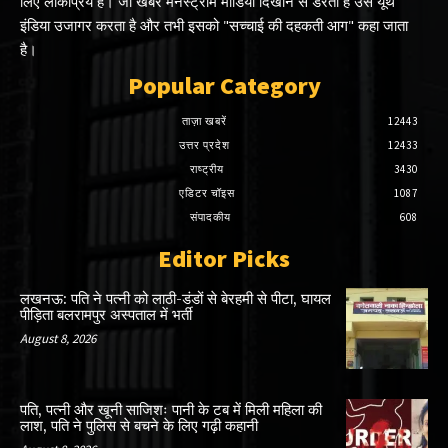
लिए लोकप्रिय है। जो खबर मेनस्ट्रीम मीडिया दिखाने से डरती है उसे यूथ
इंडिया उजागर करता है और तभी इसको "सच्चाई की दहकती आग" कहा जाता
है।
Popular Category
ताज़ा खबरें
12443
उत्तर प्रदेश
12433
राष्ट्रीय
3430
एडिटर चॉइस
1087
संपादकीय
608
Editor Picks
लखनऊ: पति ने पत्नी को लाठी-डंडों से बेरहमी से पीटा, घायल
पीड़िता बलरामपुर अस्पताल में भर्ती
August 8, 2026
पति, पत्नी और खूनी साजिशः पानी के टब में मिली महिला की
लाश, पति ने पुलिस से बचने के लिए गढ़ी कहानी