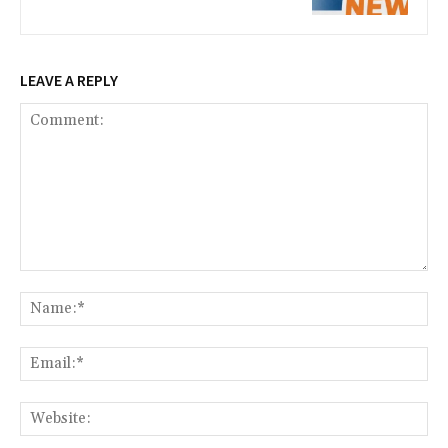
LEAVE A REPLY
Comment:
Na
Ema
Web