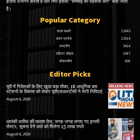
इंडिया उजागर करता है और तभी इसको "सच्चाई की दहकती आग" कहा जाता
है।
Popular Category
ताज़ा खबरें
12443
उत्तर प्रदेश
12414
राष्ट्रीय
3414
एडिटर चॉइस
1087
संपादकीय
608
Editor Picks
यूपी में निवेशकों के लिए खुला बड़ा मौका, 18 आधुनिक बस
स्टेशनों के विकास को लेकर यूपीएसआरटीसी ने मांगी निविदाएं
August 6, 2026
आतंकी लतीफ की तलाश तेज, जगह-जगह लगाए गए इनामी
पोस्‍टर, सूचना देने वाले को मिलेगा 15 लाख रुपये
August 6, 2026