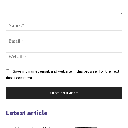
Comment:
Na
Ema
Web
Save my name, email, and website in this browser for the next
time I comment.
Latest article