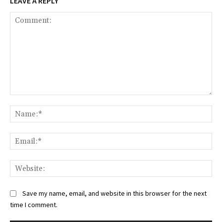
LEAVE A REPLY
Comment:
Na
Ema
Web
Save my name, email, and website in this browser for the next
time I comment.