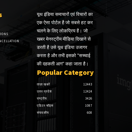
s
यूथ इंडिया समाचारों एवं विचारों का
एक ऐसा पोर्टल है जो सबसे हट कर
चलने के लिए लोकप्रिय है। जो
TIONS
खबर मेनस्ट्रीम मीडिया दिखाने से
NCELLATION
डरती है उसे यूथ इंडिया उजागर
करता है और तभी इसको "सच्चाई
की दहकती आग" कहा जाता है।
Popular Category
ताज़ा खबरें
12443
उत्तर प्रदेश
12424
राष्ट्रीय
3426
एडिटर चॉइस
1087
संपादकीय
608