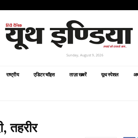
Sunday, August 9, 2026
राष्ट्रीय
एडिटर चॉइस
ताज़ा खबरें
यूथ स्पेशल
अर
ी, तहरीर