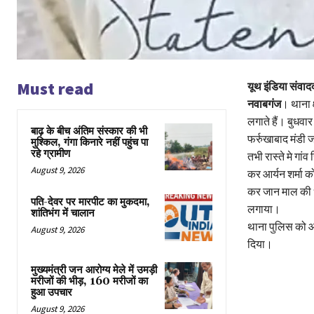
Must read
यूथ इंडिया संवाद
नवाबगंज
। थाना क
लगाते हैं। बुधवा
बाढ़ के बीच अंतिम संस्कार की भी
फर्रुखाबाद मंडी 
मुश्किल, गंगा किनारे नहीं पहुंच पा
रहे ग्रामीण
तभी रास्ते मे गां
August 9, 2026
कर आर्यन शर्मा 
कर जान माल की धम
पति-देवर पर मारपीट का मुकदमा,
लगाया।
शांतिभंग में चालान
थाना पुलिस को आर
August 9, 2026
दिया।
मुख्यमंत्री जन आरोग्य मेले में उमड़ी
मरीजों की भीड़, 160 मरीजों का
हुआ उपचार
August 9, 2026