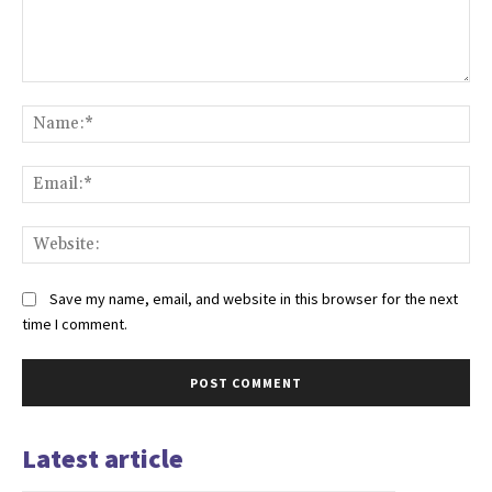
Comment:
Na
Ema
Web
Save my name, email, and website in this browser for the next
time I comment.
Latest article