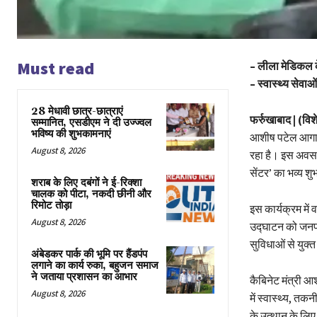
Must read
– लीला मेडिकल के 
– स्वास्थ्य सेवा
28 मेधावी छात्र-छात्राएं
फर्रुखाबाद | (वि
सम्मानित, एसडीएम ने दी उज्ज्वल
भविष्य की शुभकामनाएं
आशीष पटेल आगामी
August 8, 2026
रहा है। इस अवसर
सेंटर’ का भव्य शुभ
शराब के लिए दबंगों ने ई-रिक्शा
चालक को पीटा, नकदी छीनी और
रिमोट तोड़ा
इस कार्यक्रम में 
August 8, 2026
उद्घाटन को जनपद क
सुविधाओं से युक्
अंबेडकर पार्क की भूमि पर हैंडपंप
लगाने का कार्य रुका, बहुजन समाज
ने जताया प्रशासन का आभार
कैबिनेट मंत्री आ
August 8, 2026
में स्वास्थ्य, तक
के उत्थान के लि