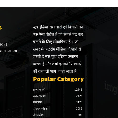
s
यूथ इंडिया समाचारों एवं विचारों का
एक ऐसा पोर्टल है जो सबसे हट कर
चलने के लिए लोकप्रिय है। जो
TIONS
खबर मेनस्ट्रीम मीडिया दिखाने से
NCELLATION
डरती है उसे यूथ इंडिया उजागर
करता है और तभी इसको "सच्चाई
की दहकती आग" कहा जाता है।
Popular Category
ताज़ा खबरें
12443
उत्तर प्रदेश
12424
राष्ट्रीय
3425
एडिटर चॉइस
1087
संपादकीय
608