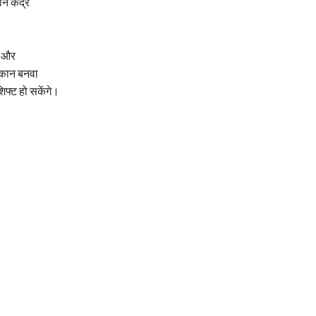
न केंद्र
ी और
मकान बनवा
िफ्ट हो सकेंगे।