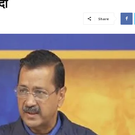
दा
Share