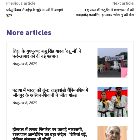
Previous article
Next article
घरेलू विवाद से दहेज़ के झूठे मामलों में उलझते
15 साल की स्टूडेंट ने क्लासरूम में की
पुरुष
ताबड़तोड़ फायरिंग, हमलावर समेत 3 की मौत
More articles
शिक्षा के युगपुरुष: बाबू सिंह यादव ‘दद्दू जी’ ने
फर्रुखाबाद को दी नई पहचान
August 6, 2026
पटाया में भारत की गूंज: ताइक्वांडो चैंपियनशिप में
जौनपुर के अश्विन-शिवानी ने जीता गोल्ड
August 6, 2026
हॉस्टल में शराब-सिगरेट पर जताई नाराजगी,
राज्यपाल आनंदीबेन का बड़ा संदेश- ‘बेटियां पढ़ें,
लेकिन संस्कार भी सीखें’