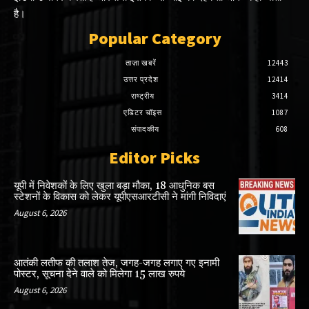
है।
Popular Category
ताज़ा खबरें
12443
उत्तर प्रदेश
12414
राष्ट्रीय
3414
एडिटर चॉइस
1087
संपादकीय
608
Editor Picks
यूपी में निवेशकों के लिए खुला बड़ा मौका, 18 आधुनिक बस
स्टेशनों के विकास को लेकर यूपीएसआरटीसी ने मांगी निविदाएं
August 6, 2026
आतंकी लतीफ की तलाश तेज, जगह-जगह लगाए गए इनामी
पोस्‍टर, सूचना देने वाले को मिलेगा 15 लाख रुपये
August 6, 2026