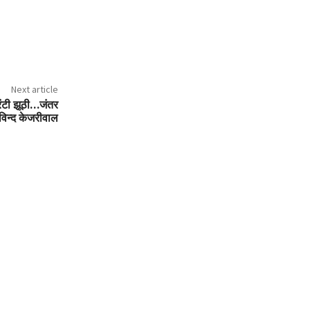
Next article
ारंटी झूठी…जंतर
विन्द केजरीवाल