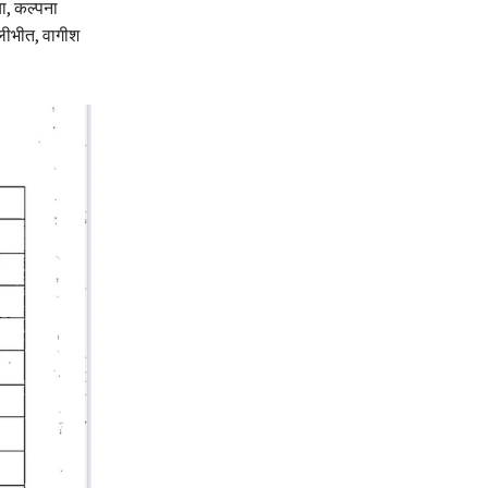
ा, कल्पना
लीभीत, वागीश