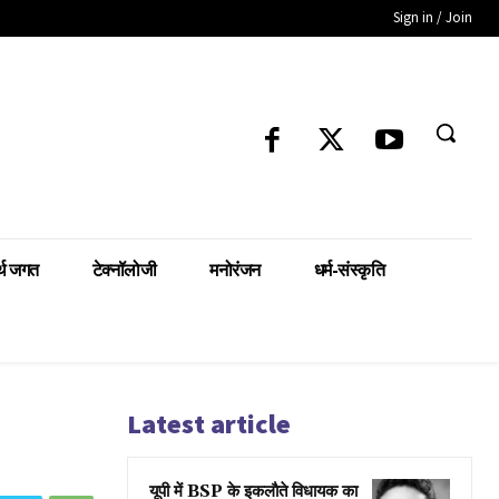
Sign in / Join
्थ जगत
टेक्नॉलोजी
मनोरंजन
धर्म-संस्कृति
Latest article
यूपी में BSP के इकलाैते विधायक का