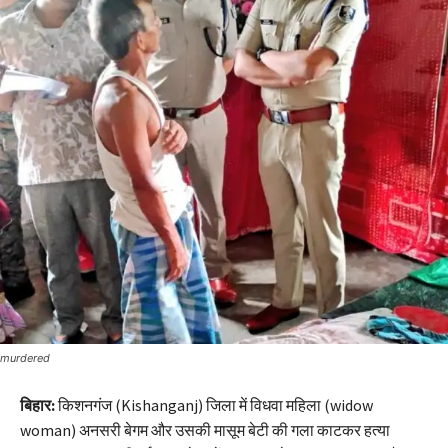
murdered
बिहार:
किशनगंज (Kishanganj) जिला में विधवा महिला (widow
woman) अनसरी बेगम और उसकी मासूम बेटी की गला काटकर हत्या