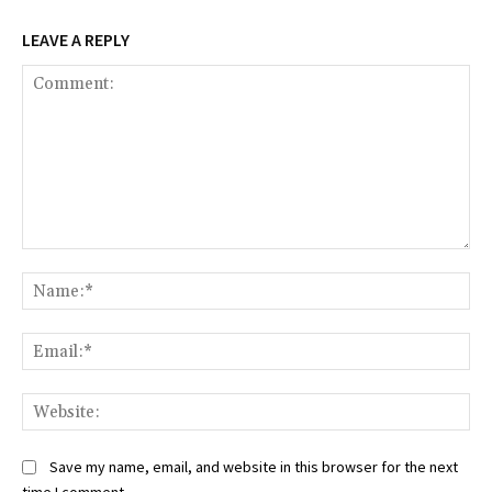
LEAVE A REPLY
Comment:
Na
Ema
Web
Save my name, email, and website in this browser for the next
time I comment.