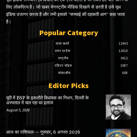
लिए लोकप्रिय है। जो खबर मेनस्ट्रीम मीडिया दिखाने से डरती है उसे यूथ
इंडिया उजागर करता है और तभी इसको "सच्चाई की दहकती आग" कहा जाता
है।
Popular Category
ताज़ा खबरें
12443
उत्तर प्रदेश
12410
राष्ट्रीय
3412
एडिटर चॉइस
1087
संपादकीय
608
Editor Picks
यूपी में BSP के इकलाैते विधायक का निधन, दिल्ली के
अस्पताल में चल रहा था इलाज
August 5, 2026
आज का राशिफल — गुरुवार, 6 अगस्त 2026