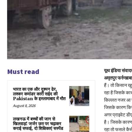
Must read
यूथ इंडिया संवाद
अमृतपुर फर्रुखाब
हैं। तो किसान खु
भारत का एक और दुश्मन ढेर,
रहा है जिसके का
लश्कर कमांडर कारी सईद की
Pakistan के इस्लामाबाद में मौत
किल्लत नजर आ र
August 8, 2026
जिसके कारण किस
अगर प्राइवेट डीए
लखनऊ में बच्चों की जान से
है। जिसके कारण 
खिलवाड़! जर्जर छत पर चढ़ाकर
कराई सफाई, दो शिक्षिकाएं सस्पेंड
रहा तो फसले कैस