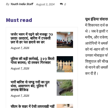
By
Youth India Staff
August 3, 2024
0
Must read
यूथ इंडिया संवाद
में शिकायत दर्ज 
थे। जब वे झसी रा
जर्जर भवन में पढ़ने को मजबूर 70
मनीष, और राकेश,
छात्र-छात्राएं, बारिश में टपकती
छत से हर पल हादसे का डर
आरोपियों ने धमकी 
August 7, 2026
को मां-बहन की गं
उनका मोबाइल फ
पुलिस की बड़ी कार्रवाई, 219 किलो
शिशुपाल की चीख-
गांजा बरामद; दो तस्कर गिरफ्तार
से मारने की धमक
August 7, 2026
कर दी है।
भारी बारिश से पाण्डु नदी का पुल
धंसा, आवागमन बंद; पुलिस ने
लगाया बैरिकेड
August 7, 2026
सीएम के शहर में ऐसी लापरवाही नहीं