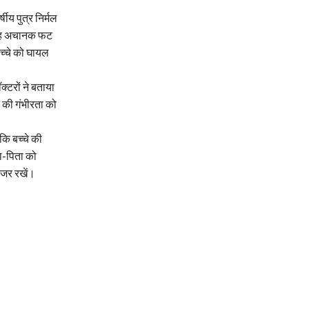
ीय पुत्र निर्मल
, वह अचानक फट
च्चे को घायल
्टरों ने बताया
 की गंभीरता को
कि बच्चे की
ता-पिता को
 नजर रखें।