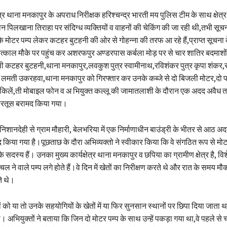
रि थाना मनकापुर के अपराध निरीक्षक हरिश्चन्द्र भारती मय पुलिस टीम के साथ क्षेत्र
न पिलखाना तिराहा पर संदिग्ध व्यक्तियों व वाहनों की चेकिंग की जा रही थी,तभी सूचना
 के मोटर पम्प लेकर कटहर बुटहनी की ओर से गोहन्ना की तरफ आ रहे हैं,प्राप्त सूचन
 तत्काल मौके पर पहुंच कर अशरफपुर अण्डरपास कर्बला मोड़ पर से चार शातिर बदमाशों कु
ासी कटहर बुटहनी,थाना मनकापुर,लवकुश पुत्र स्वामीनाथ,रविशंकर पुत्र कृपा शंकर,र
लमती उकरहवा,थाना मनकापुर को गिरफ्तार कर उनके कब्जे से दो बिजली मोटर,दो पर
ईकिलें,ती मोबाइल फोन व अ भियुक्त कल्लू की जामातलाशी के दौरान एक अदद अवैध त
ारतूस बरामद किया गया।
निशानदेही से ग्राम मौहारी, बेलभरिया में एक निर्माणाधीन बाउंड्री के भीतर से आठ अ
मद किया गया है।पूछताछ के दौरा अभिव्यक्तो ने स्वीकार किया कि वे संगठित रूप से मोट
े सदस्य हैं। उनका मुख्य कार्यक्षेत्र थाना मनकापुर व छपिया का ग्रामीण क्षेत्र है, व
े चल ने वाले पम्प लगे होते हैं।वे दिन में खेतों का निरीक्षण करते थे और रात के समय मौ
ते थे।
ं को या तो उनके सहयोगियों के खेतों में या फिर सुनसान स्थानों पर छिपा दिया जाता था,
था। अभियुक्तों ने बताया कि जिन दो मोटर पम्प के साथ उन्हें पकड़ा गया था,वे पहले से 