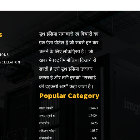
s
यूथ इंडिया समाचारों एवं विचारों का
एक ऐसा पोर्टल है जो सबसे हट कर
चलने के लिए लोकप्रिय है। जो
TIONS
खबर मेनस्ट्रीम मीडिया दिखाने से
NCELLATION
डरती है उसे यूथ इंडिया उजागर
करता है और तभी इसको "सच्चाई
की दहकती आग" कहा जाता है।
Popular Category
ताज़ा खबरें
12443
उत्तर प्रदेश
12424
राष्ट्रीय
3426
एडिटर चॉइस
1087
संपादकीय
608