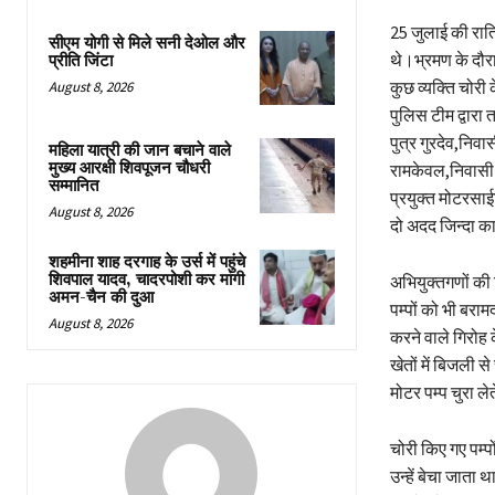
25 जुलाई की रात्
सीएम योगी से मिले सनी देओल और
थे।भ्रमण के दौरा
प्रीति जिंटा
कुछ व्यक्ति चोरी
August 8, 2026
पुलिस टीम द्वारा
पुत्र गुरदेव,निव
महिला यात्री की जान बचाने वाले
मुख्य आरक्षी शिवपूजन चौधरी
रामकेवल,निवासी 
सम्मानित
प्रयुक्त मोटरसा
August 8, 2026
दो अदद जिन्दा क
शहमीना शाह दरगाह के उर्स में पहुंचे
शिवपाल यादव, चादरपोशी कर मांगी
अभियुक्तगणों की 
अमन-चैन की दुआ
पम्पों को भी बरा
August 8, 2026
करने वाले गिरोह क
खेतों में बिजली स
मोटर पम्प चुरा ले
चोरी किए गए पम्पो
उन्हें बेचा जाता 