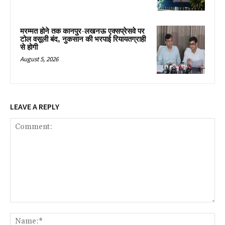
मरम्मत होने तक कानपुर-लखनऊ एक्सप्रेसवे पर
टोल वसूली बंद, नुकसान की भरपाई रियायतग्राही
से होगी
August 5, 2026
LEAVE A REPLY
Comment:
Na