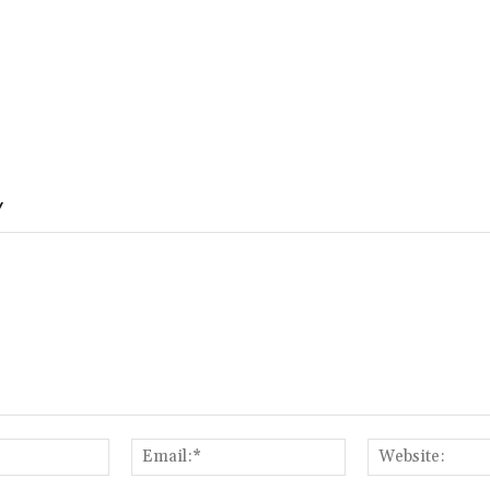
Y
Name:*
Email:*