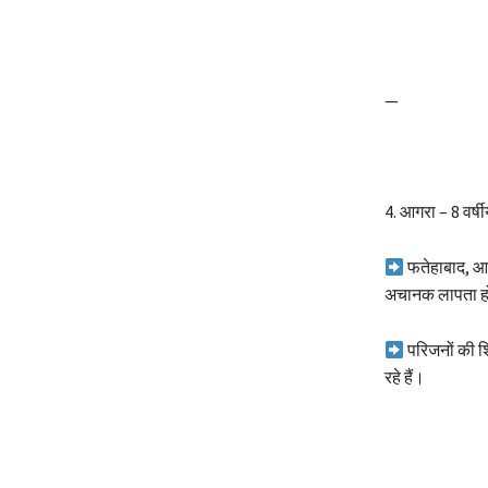
—
4.️ आगरा – 8 वर्
फतेहाबाद, आग
अचानक लापता ह
परिजनों की श
रहे हैं।