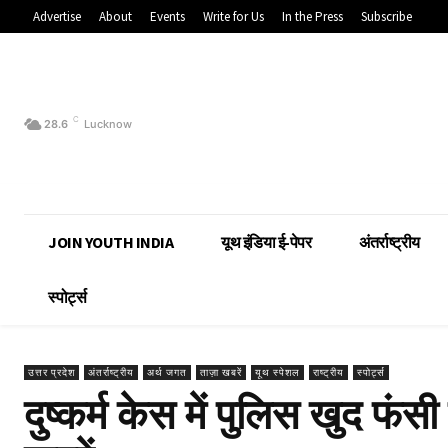
Advertise
About
Events
Write for Us
In the Press
Subscribe
C
28.6
Lucknow
JOIN YOUTH INDIA
यूथ इंडिया ई-पेपर
अंतर्राष्ट्रीय
स्पोर्ट्स
उत्तर प्रदेश
अंतर्राष्ट्रीय
अर्थ जगत
ताज़ा खबरें
यूथ स्पेशल
राष्ट्रीय
स्पोर्ट्स
दुष्कर्म केस में पुलिस खुद फं