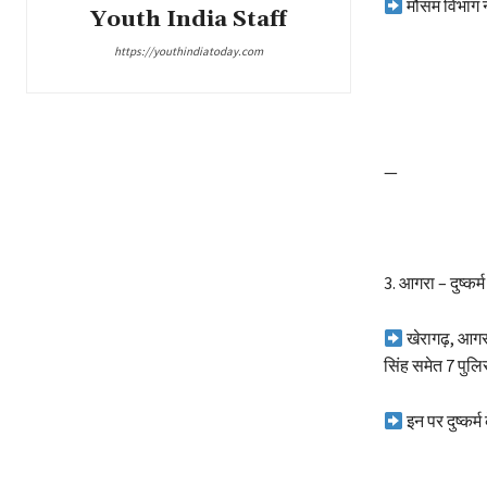
मौसम विभाग न
Youth India Staff
https://youthindiatoday.com
—
3.️ आगरा – दुष्कर
खेरागढ़, आगरा
सिंह समेत 7 पुलि
इन पर दुष्कर्