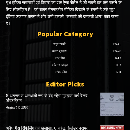
यूथ इंडिया समाचारों एवं विचारों का एक ऐसा पोर्टल है जो सबसे हट कर चलने के
लिए लोकप्रिय है। जो खबर मेनस्ट्रीम मीडिया दिखाने से डरती है उसे यूथ
इंडिया उजागर करता है और तभी इसको "सच्चाई की दहकती आग" कहा जाता
है।
Popular Category
ताज़ा खबरें
12443
उत्तर प्रदेश
12420
राष्ट्रीय
3417
एडिटर चॉइस
1087
संपादकीय
608
Editor Picks
8 अगस्त से अस्थायी रूप से बंद रहेगा मुरहास मार्ग रेलवे
अंडरब्रिज
August 7, 2026
अवैध गैस रिफिलिंग का खुलासा, 9 घरेलू सिलेंडर बरामद,