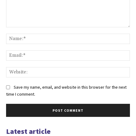
Comment:
Na
Ema
Web
Save my name, email, and website in this browser for the next
time I comment.
Latest article