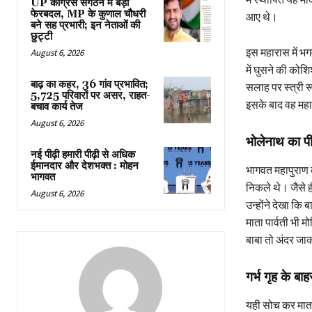
UP कांग्रेस संगठन में बड़ा
फेरबदल, MP के कुणाल चौधरी
आए थे।
बने सह प्रभारी; इन नेताओं की
छुट्टी
इस महारास में भग
August 6, 2026
में घुसने की कोश
बाढ़ का कहर, 36 गांव प्रभावित;
सलाह पर स्त्री र
5,725 परिवारों पर असर, राहत-
इसके बाद वह महा
बचाव कार्य तेज
August 6, 2026
भोलेनाथ का पीछ
नई पीढ़ी हमारी पीढ़ी से अधिक
ईमानदार और देशभक्त : मोहन
भागवत महापुराण 
भागवत
निकले थे। जैसे ह
August 6, 2026
उन्होंने देखा कि
माता पार्वती भी म
बाबा तो अंदर जाकर
गर्भ गृह के बा
यही सोच कर माता 