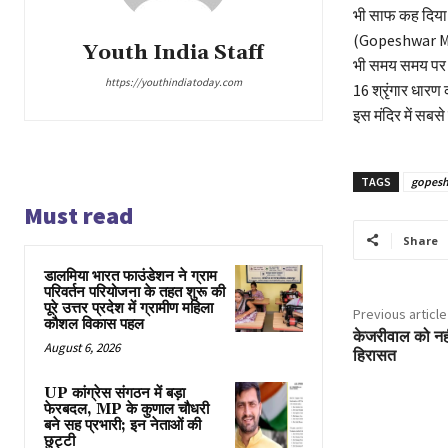
भी साफ कह दिया क
(Gopeshwar Mahad
Youth India Staff
भी समय समय पर ब
https://youthindiatoday.com
16 श्रृंगार धारण 
इस मंदिर में सबसे 
TAGS
gopes
Must read
Share
डालमिया भारत फाउंडेशन ने ग्राम
परिवर्तन परियोजना के तहत शुरू की
पूरे उत्तर प्रदेश में ग्रामीण महिला
Previous article
कौशल विकास पहल
केजरीवाल को नही
August 6, 2026
हिरासत
UP कांग्रेस संगठन में बड़ा
फेरबदल, MP के कुणाल चौधरी
बने सह प्रभारी; इन नेताओं की
छुट्टी