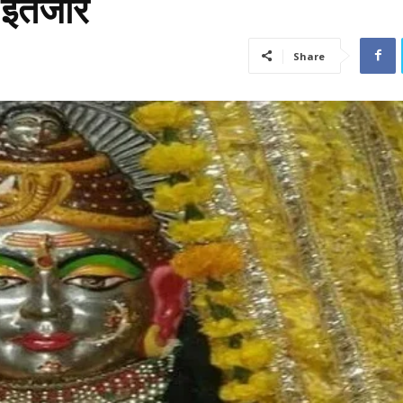
 इंतजार
Share