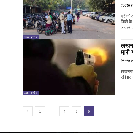
Youth I
मरीजों औ
जिले के
व्यवस्था.
उत्तर प्रदेश
लखनऊ
मारी 
Youth I
लखनऊ: 
रविवार 
उत्तर प्रदेश
...
1
4
5
6