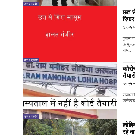
उत्तर प्रदेश
छत स
रिफर
Youth I
पुराना गनी
के मुहल
पांच...
उत्तर प्रदेश
कोरोन
तैयार
Youth I
राजधानी
फर्रुखा
उत्तर प्रदेश
लोहिय
रहे व