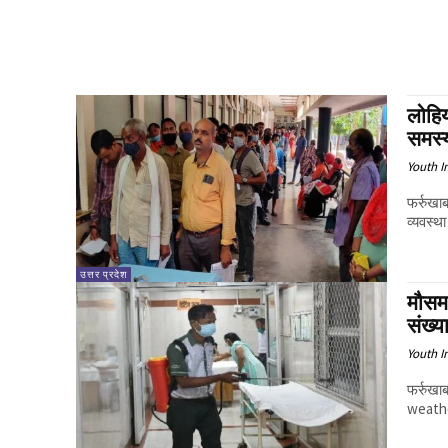
लोहिय
समस्
Youth I
फर्रुखा
व्यवस्थ
उत्तर प्रदेश
मौसम 
संख्य
Youth I
फर्रुखा
weather