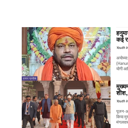
हनुमा
कई र
Youth I
अयोध्या
(Hanuma
योगी आद
उत्तर प्रदेश
मुख्य
शीश, 
Youth I
पूजन-अ
किया मुख्यमंत्री का स्वा
मंगलवार